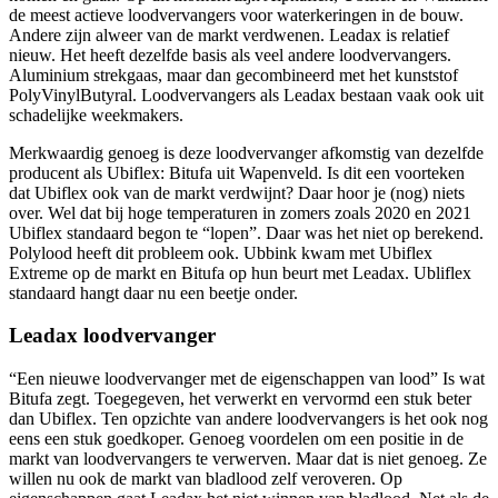
de meest actieve loodvervangers voor waterkeringen in de bouw.
Andere zijn alweer van de markt verdwenen. Leadax is relatief
nieuw. Het heeft dezelfde basis als veel andere loodvervangers.
Aluminium strekgaas, maar dan gecombineerd met het kunststof
PolyVinylButyral. Loodvervangers als Leadax bestaan vaak ook uit
schadelijke weekmakers.
Merkwaardig genoeg is deze loodvervanger afkomstig van dezelfde
producent als Ubiflex: Bitufa uit Wapenveld. Is dit een voorteken
dat Ubiflex ook van de markt verdwijnt? Daar hoor je (nog) niets
over. Wel dat bij hoge temperaturen in zomers zoals 2020 en 2021
Ubiflex standaard begon te “lopen”. Daar was het niet op berekend.
Polylood heeft dit probleem ook. Ubbink kwam met Ubiflex
Extreme op de markt en Bitufa op hun beurt met Leadax. Ubliflex
standaard hangt daar nu een beetje onder.
Leadax loodvervanger
“Een nieuwe loodvervanger met de eigenschappen van lood” Is wat
Bitufa zegt. Toegegeven, het verwerkt en vervormd een stuk beter
dan Ubiflex. Ten opzichte van andere loodvervangers is het ook nog
eens een stuk goedkoper. Genoeg voordelen om een positie in de
markt van loodvervangers te verwerven. Maar dat is niet genoeg. Ze
willen nu ook de markt van bladlood zelf veroveren. Op