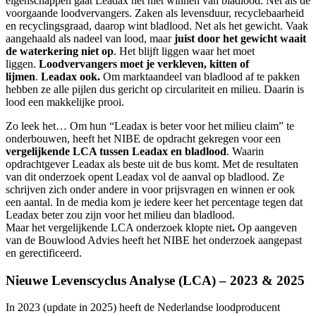
eigenschappen gaat Leadax het niet winnen van bladlood. Net als de
voorgaande loodvervangers. Zaken als levensduur, recyclebaarheid
en recyclingsgraad, daarop wint bladlood. Net als het gewicht. Vaak
aangehaald als nadeel van lood, maar
juist door het gewicht waait
de waterkering niet op
. Het blijft liggen waar het moet
liggen.
Loodvervangers moet je verkleven, kitten of
lijmen
.
Leadax ook.
Om marktaandeel van bladlood af te pakken
hebben ze alle pijlen dus gericht op circulariteit en milieu. Daarin is
lood een makkelijke prooi.
Zo leek het… Om hun “Leadax is beter voor het milieu claim” te
onderbouwen, heeft het NIBE de opdracht gekregen voor een
vergelijkende LCA tussen Leadax en bladlood
. Waarin
opdrachtgever Leadax als beste uit de bus komt. Met de resultaten
van dit onderzoek opent Leadax vol de aanval op bladlood. Ze
schrijven zich onder andere in voor prijsvragen en winnen er ook
een aantal. In de media kom je iedere keer het percentage tegen dat
Leadax beter zou zijn voor het milieu dan bladlood.
Maar het vergelijkende LCA onderzoek klopte niet
.
Op aangeven
van de Bouwlood Advies heeft het NIBE het onderzoek aangepast
en gerectificeerd.
Nieuwe Levenscyclus Analyse (LCA) – 2023 & 2025
In 2023 (update in 2025) heeft de Nederlandse loodproducent