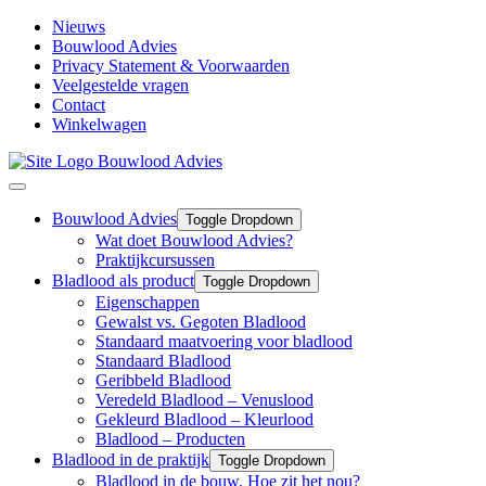
Nieuws
Bouwlood Advies
Privacy Statement & Voorwaarden
Veelgestelde vragen
Contact
Winkelwagen
Bouwlood Advies
Toggle Dropdown
Wat doet Bouwlood Advies?
Praktijkcursussen
Bladlood als product
Toggle Dropdown
Eigenschappen
Gewalst vs. Gegoten Bladlood
Standaard maatvoering voor bladlood
Standaard Bladlood
Geribbeld Bladlood
Veredeld Bladlood – Venuslood
Gekleurd Bladlood – Kleurlood
Bladlood – Producten
Bladlood in de praktijk
Toggle Dropdown
Bladlood in de bouw. Hoe zit het nou?